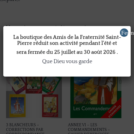
Vous aimerez peut-être aussi
Ferm
La boutique des Amis de la Fraternité Saint-
Pierre réduit son activité pendant l’été et
sera fermée du 25 juillet au 30 août 2026 .
Que Dieu vous garde
3 BLANCHEURS –
ANNEE VI – LES
AN
CORRECTIONS PAR
COMMANDEMENTS –
C