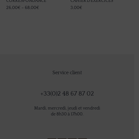
CORRESPONDANCE
CAHIER D’EXERCICES
3,
26,00
€
–
68,00
€
3,00
€
Service client
+33(0)2 48 67 87 02
Mardi, mercredi, jeudi et vendredi
de 8h30 à 17h00.