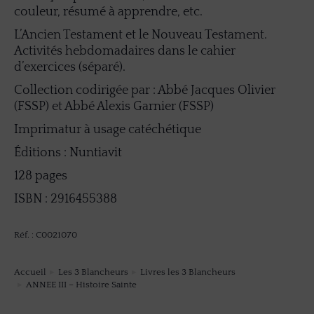
couleur, résumé à apprendre, etc.
L’Ancien Testament et le Nouveau Testament.
Activités hebdomadaires dans le cahier
d’exercices (séparé).
Collection codirigée par : Abbé Jacques Olivier
(FSSP) et Abbé Alexis Garnier (FSSP)
Imprimatur à usage catéchétique
Éditions : Nuntiavit
128 pages
ISBN : 2916455388
Réf. : C0021070
Accueil
Les 3 Blancheurs
Livres les 3 Blancheurs
Vous êtes ici :
ANNEE III – Histoire Sainte