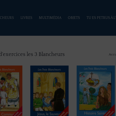
NCHEURS
LIVRES
MULTIMÉDIA
OBJETS
TU ES PETRUS À L
d'exercices les 3 Blancheurs
Accu
Vous êtes