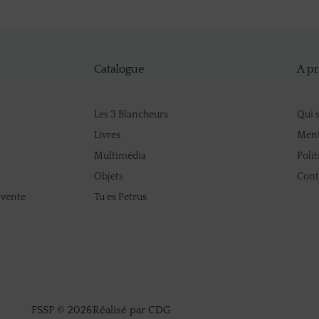
Catalogue
A p
Les 3 Blancheurs
Qui 
Livres
Ment
Multimédia
Polit
Objets
Cont
 vente
Tu es Petrus
FSSP © 2026
Réalisé par CDG