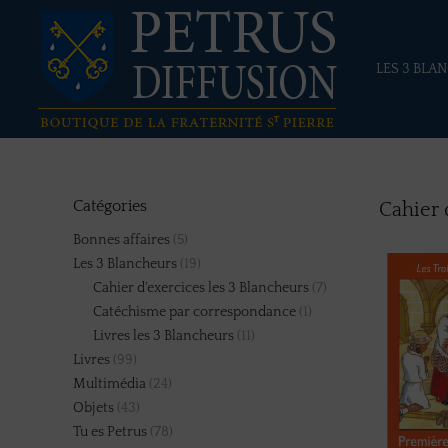
LES 3 BLA
Catégories
Cahier 
Bonnes affaires
(5)
Les 3 Blancheurs
(19)
Cahier d'exercices les 3 Blancheurs
(7)
Catéchisme par correspondance
(1)
Livres les 3 Blancheurs
(11)
Livres
(99)
Multimédia
(24)
Objets
(43)
Tu es Petrus
(78)