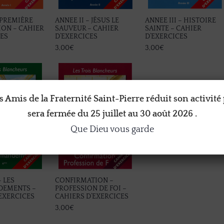
 PREMIÈRE
ANNEE II – JÉSUS LE
ANNEE III – HISTOIRE
ON – CAHIER
SAUVEUR – CAHIER
SAINTE – CAHIER
CES
D’EXERCICES
D’EXERCICES
3,00
€
3,00
€
 Amis de la Fraternité Saint-Pierre réduit son activité 
sera fermée du 25 juillet au 30 août 2026 .
Que Dieu vous garde
– LES
CONFIRMATION –
EMENTS –
PROFESSION DE FOI –
EXERCICES
CAHIERS D’EXERCICES
3,00
€