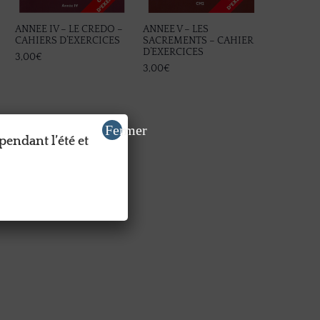
ANNEE IV – LE CREDO –
ANNEE V – LES
CAHIERS D’EXERCICES
SACREMENTS – CAHIER
D’EXERCICES
3,00
€
3,00
€
Fermer
pendant l’été et