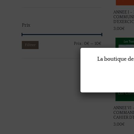
ANNEE I –
COMMUNI
D’EXERCI
Prix
3,00
€
Prix :
0€
—
10€
Filtrer
La boutique des
ANNEE VI 
COMMAND
CAHIER D’
3,00
€