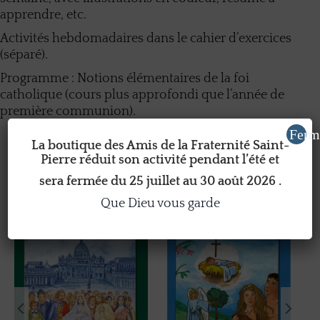
apprendre, etc.
Activités hebdomadaires dans le cahier d’exercices
(séparé).
Programme : Notions élémentaires de la foi
catholique (cours plus approfondi que l’année de
première communion).
Ferm
La boutique des Amis de la Fraternité Saint-
Pierre réduit son activité pendant l’été et
Vous aimerez peut-être aussi
sera fermée du 25 juillet au 30 août 2026 .
Que Dieu vous garde