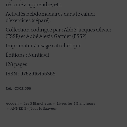
résumé à apprendre, etc.
Activités hebdomadaires dans le cahier
d’exercices (séparé).
Collection codirigée par : Abbé Jacques Olivier
(FSSP) et Abbé Alexis Garnier (FSSP)
Imprimatur à usage catéchétique
Éditions : Nuntiavit
128 pages
ISBN : 9782916455365
Réf. : C0021058
Accueil
Les 3 Blancheurs
Livres les 3 Blancheurs
Vous êtes ici :
ANNEE II – Jésus le Sauveur