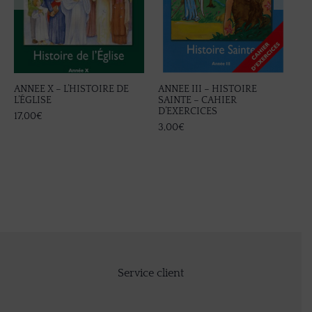
ANNEE X – L’HISTOIRE DE
ANNEE III – HISTOIRE
AN
L’ÉGLISE
SAINTE – CAHIER
S
D’EXERCICES
17,00
€
17
3,00
€
Service client